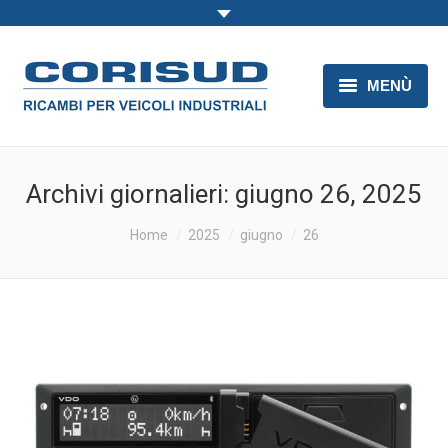
MENÙ
HOME
TACHIGRAFI
Archivi giornalieri:
giugno 26, 2025
SCARICO DATI
Sei qui:
Home
2025
giugno
26
TURBOCOMPRESSORE
RICAMBI VEICOLI INDUSTRIALI
CONTATTI